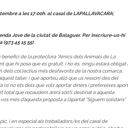
etembre a les 17:00h. al casal de LAPALLAVACARA;
enda Jove de la ciutat de Balaguer
.
Per inscriure-us-hi
 (973 45 15 55)
n benefici de la protectora “Amics dels Animals de La
 que hi posa que és gratuït, i ho és, ningú estarà obligat 
n dels col.lectius més desfavorits de la nostra co
marca;
uest taller, i que aporteu allò que us ressoni des del
 (si no ets dels que vols aportar diners i prefereixes apor
ort total que recaudem anirà 100% destinat a aquesta
vos més d’aquesta proposta a l’apartat “Siguem solidaris”
c, i en especial als treballadors/es del casal de