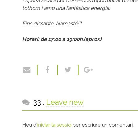
Lapallavacara per donar-nos l’oportunitat de des
tothom i amb una fantàstica energia.
Fins dissabte. Namasté!!!
Horari: de 17:00 a 19:00h.(aprox)
comentaris
33
.
Leave new
Heu d'
iniciar la sessió
per escriure un comentari.