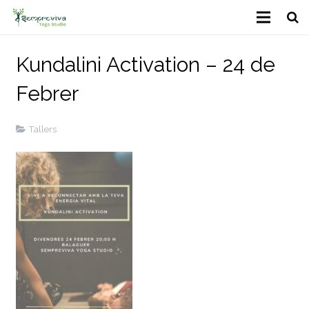
Inici
Kundalini Activation – 24 de
Horaris
Febrer
Les Classes
Tallers
Activitats i Tallers
Professors
Galeria
Contacte
Política de Galetes
Compte