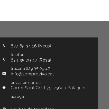
677 65 34 16 (Neus)
telefon
629 35 09 47 (Rosa)
trucar a 629 35 09 47
info@sempreviva.cat
enviar un correu
Carrer Sant Crist 75, 25600 Balaguer
adreça