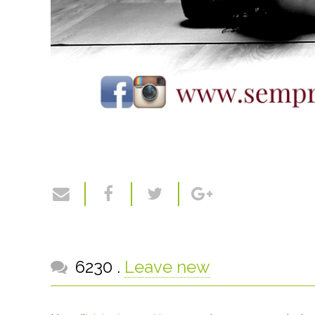
comentaris
6230
.
Leave new