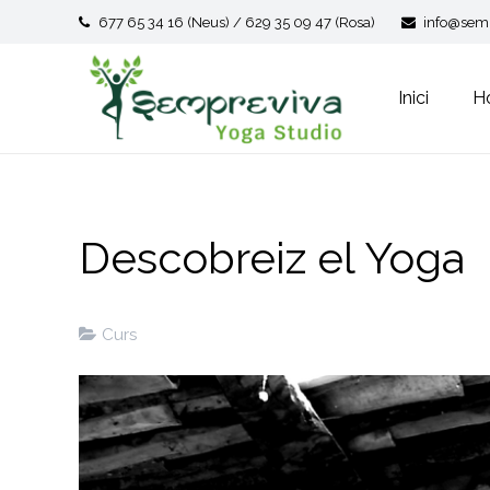
677 65 34 16 (Neus) / 629 35 09 47 (Rosa)
info@semp
Inici
Ho
Descobreiz el Yoga
Curs