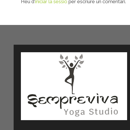
Heu d'
iniciar la sessió
per escriure un comentari.